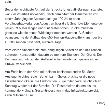
sein.
Bevor der wichtigste Akt auf der Strecke Engstlatt–Balingen startete,
war viel Vorarbeit notwendig: Nach dem Start der Bauarbeiten vor
einem Jahr ging der Abbruch des gut 100 Jahre alten
Vorgängerbauwerks von August an über die Bühne. Die Elemente der
neuen 39 Meter langen und fünf Meter hohen Brücke mussten
genauso wie die neuen Widerlager montiert werden. Außerdem
beanspruchte der Aufbau des 650-Tonnen-Raupengitterkrans, der bis
zu 288 Tonnen Last hebt, mehrere Tage.
Vom ersten Anheben bis zum endgültigen Absetzen der 180 Tonnen
schweren Konstruktion dauerte es mehrere Stunden. Der Grund: Der
Korrosionsschutz an den Auflageflächen wurde nachgebessert, ein
Erdwall verkleinert.
Am Ende hatte der Kran mit seinem beeindruckenden 54-Meter-
Ausleger leichtes Spiel. Scheinbar mühelos brachte er die neue
Eisenbahnbrücke in ihre Endposition. Züge rollen voraussichtlich ab
Sonntag wieder auf der Strecke. Die Restarbeiten dauern bis ins
kommende Frühjahr. Gesamtinvestition in das Infrastrukturprojekt:
zehn Millionen Euro.
(JAZ)