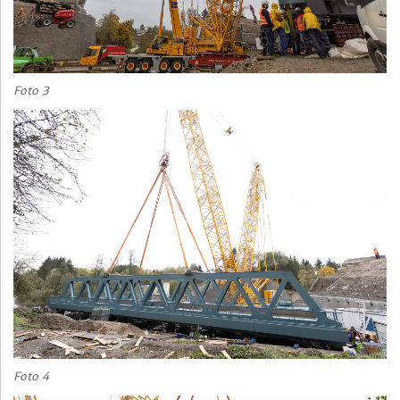
Wir benötigen Ihre Zustimmung,
um Google Maps zu laden!
Foto 3
Diese Karte wird von einem Drittanbieter (Google Maps) zur
Verfügung gestellt. Mit Aktivierung der Karte wird von Ihnen eine
Verbindung zu den Servern von Google hergestellt. Dabei
übermitteln Sie personenbezogene Daten (mindestens Ihre IP-
Adresse) an Google. Mehr dazu in unserem
Datenschutzhinweisen
.
Hierfür wird ein vom Betreiber der Seite verwaltetes Cookie
gesetzt.
Foto 4