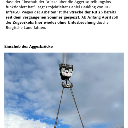
dass der Einschub der Brücke über die Agger so reibungslos
funktioniert hat“, sagt Projektleiter Daniel Barkling von DB
InfraGO. Wegen der Arbeiten ist die
Strecke der RB 25
bereits
Wir benötigen Ihre Zustimmung,
seit dem vergangenen Sommer gesperrt.
Ab
Anfang April
soll
um Google Maps zu laden!
der
Zugverkehr hier wieder ohne Unterbrechung
durchs
Bergische Land fahren.
Diese Karte wird von einem Drittanbieter (Google Maps) zur
Verfügung gestellt. Mit Aktivierung der Karte wird von Ihnen eine
Einschub der Aggerbrücke
Verbindung zu den Servern von Google hergestellt. Dabei
übermitteln Sie personenbezogene Daten (mindestens Ihre IP-
Adresse) an Google. Mehr dazu in unserem
Datenschutzhinweisen
.
Hierfür wird ein vom Betreiber der Seite verwaltetes Cookie
gesetzt.