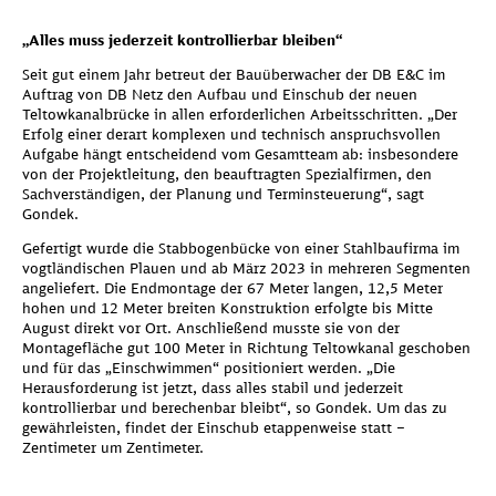
„Alles muss jederzeit kontrollierbar bleiben“
Seit gut einem Jahr betreut der Bauüberwacher der DB E&C im
Auftrag von DB Netz den Aufbau und Einschub der neuen
Teltowkanalbrücke in allen erforderlichen Arbeitsschritten. „Der
Erfolg einer derart komplexen und technisch anspruchsvollen
Aufgabe hängt entscheidend vom Gesamtteam ab: insbesondere
von der Projektleitung, den beauftragten Spezialfirmen, den
Sachverständigen, der Planung und Terminsteuerung“, sagt
Gondek.
Wir benötigen Ihre Zustimmung,
Gefertigt wurde die Stabbogenbücke von einer Stahlbaufirma im
vogtländischen Plauen und ab März 2023 in mehreren Segmenten
um Google Maps zu laden!
angeliefert. Die Endmontage der 67 Meter langen, 12,5 Meter
hohen und 12 Meter breiten Konstruktion erfolgte bis Mitte
August direkt vor Ort. Anschließend musste sie von der
Diese Karte wird von einem Drittanbieter (Google Maps) zur
Montagefläche gut 100 Meter in Richtung Teltowkanal geschoben
Verfügung gestellt. Mit Aktivierung der Karte wird von Ihnen eine
und für das „Einschwimmen“ positioniert werden. „Die
Verbindung zu den Servern von Google hergestellt. Dabei
Herausforderung ist jetzt, dass alles stabil und jederzeit
übermitteln Sie personenbezogene Daten (mindestens Ihre IP-
kontrollierbar und berechenbar bleibt“, so Gondek. Um das zu
Adresse) an Google. Mehr dazu in unserem
Datenschutzhinweisen
.
gewährleisten, findet der Einschub etappenweise statt –
Hierfür wird ein vom Betreiber der Seite verwaltetes Cookie
Zentimeter um Zentimeter.
gesetzt.