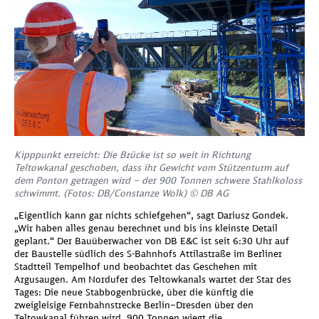
Kipppunkt erreicht: Die Brücke ist so weit in Richtung
Teltowkanal geschoben, dass ihr Gewicht vom Stützenturm auf
dem Ponton getragen wird – der 900 Tonnen schwere Stahlkoloss
schwimmt. (Fotos: DB/Constanze Wolk) © DB AG
„Eigentlich kann gar nichts schiefgehen“, sagt Dariusz Gondek.
„Wir haben alles genau berechnet und bis ins kleinste Detail
geplant.“ Der Bauüberwacher von DB E&C ist seit 6:30 Uhr auf
der Baustelle südlich des S-Bahnhofs Attilastraße im Berliner
Stadtteil Tempelhof und beobachtet das Geschehen mit
Argusaugen. Am Nordufer des Teltowkanals wartet der Star des
Tages: Die neue Stabbogenbrücke, über die künftig die
zweigleisige Fernbahnstrecke Berlin–Dresden über den
Teltowkanal führen wird. 900 Tonnen wiegt die