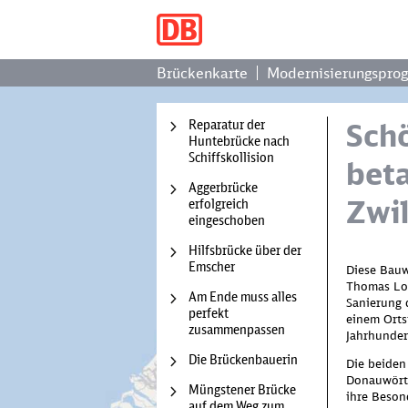
Brückenkarte
Modernisierungspro
Reparatur der
Sch
Huntebrücke nach
Schiffskollision
bet
Aggerbrücke
Zwi
erfolgreich
eingeschoben
Hilfsbrücke über der
Emscher
Diese Bauw
Thomas Lod
Am Ende muss alles
Sanierung 
perfekt
einem Orts
zusammenpassen
Jahrhunder
Die Brückenbauerin
Die beiden
Wir b
Donauwörth
Müngstener Brücke
zu la
ihre Beson
auf dem Weg zum