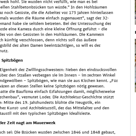
erk hohl. Sie wurden nicht verfüllt, wie man es bei
ellen Stahlbetonbrücken tun würde.“ In den Hohlräumen
 wird von einem Drittanbieter (Google Maps) zur Verfügung gestellt. Mit 
ar noch Gerüste, die die Arbeiter vor 175 Jahren hinterlassen
ird von Ihnen eine Verbindung zu den Servern von Google hergestellt. D
mals wurden die Räume einfach zugemauert“, sagt der 32-
 Sie personenbezogene Daten (mindestens Ihre IP-Adresse) an Google. M
iemand habe sie seitdem betreten. Bei der Untersuchung der
tenschutzhinweisen
. Hierfür wird ein vom Betreiber der Seite verwaltete
rde eine Kamera durch eine kleine Öffnung geführt – die
der von den Gerüsten in den Hohlräumen. Die Kammern
ch künftig verschlossen, denn nichts soll das äußere
gsbild der alten Damen beeinträchtigen, so will es der
hutz.
e Spitzbögen
 Eigenheit der Zwillingsschwestern: Neben den eindrucksvollen
ber den Straßen verbergen sie im Innern – im rechten Winkel
ndgewölben – Spitzbögen, wie man sie aus Kirchen kennt. „Für
 wären an diesen Stellen keine Spitzbögen nötig gewesen.
 hatte die Baufirma einfach Erfahrungen damit, möglicherweise
rchenbau“, vermutet Loder. Die Architektur-Geschichte stützt
e: Mitte des 19. Jahrhunderts blühte die Neugotik, ein
cher Kunst- und Architekturstil, der das Mittelalter und den
austil mit den typischen Spitzbögen idealisierte.
der Zeit nagt am Mauerwerk
ch sei: Die Brücken wurden zwischen 1846 und 1848 gebaut,