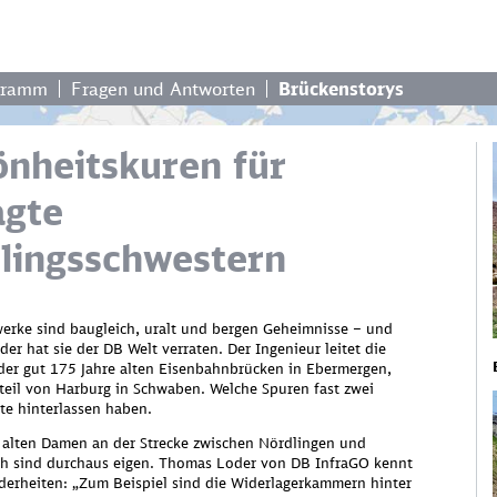
gramm
Fragen und Antworten
Brückenstorys
önheitskuren für
agte
llingsschwestern
erke sind baugleich, uralt und bergen Geheimnisse – und
er hat sie der DB Welt verraten. Der Ingenieur leitet die
der gut 175 Jahre alten Eisenbahnbrücken in Ebermergen,
teil von Harburg in Schwaben. Welche Spuren fast zwei
te hinterlassen haben.
 alten Damen an der Strecke zwischen Nördlingen und
enötigen Ihre Zustimmung, um Googl
 sind durchaus eigen. Thomas Loder von DB InfraGO kennt
den!
derheiten: „Zum Beispiel sind die Widerlagerkammern hinter