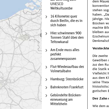
dem Mauerw
UNESCO
konvention
Weltkulturerbe
Diese Karte
stehen sog
der Karte w
haben. „Da
16 Kilometer quer
übermitteln
Jährige. N
durch Berlin, die es in
unserem
Da
Brücken wu
sich haben
gesetzt.
machte Bil
bleiben au
Hier schwimmen 900
Erscheinun
Tonnen Stahl über den
Denkmalsc
Teltowkanal
Versteckt
Am Ende muss alles
perfekt
Die zweite
zusammenpassen
Gewölben ü
zur den Ru
Flut-Wiederaufbau der
die Statik
Volmetalbahn
Vielleicht
aus dem Ki
Hamburg: Sternbrücke
seine Thes
historistis
Bahnknoten Frankfurt
gotischen B
Gebündelte Brücken­
Der Zahn 
erneuerung am
Mittelrhein
Wie dem au