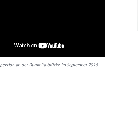
 wird von einem Drittanbieter (Google Maps) zur Verfügung gestellt. Mit 
ird von Ihnen eine Verbindung zu den Servern von Google hergestellt. D
 Sie personenbezogene Daten (mindestens Ihre IP-Adresse) an Google. M
tenschutzhinweisen
. Hierfür wird ein vom Betreiber der Seite verwaltete
pektion an der Dun­kel­tal­brücke im September 2016