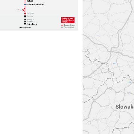
Aktivierung
abei
ehr dazu in
s Cookie