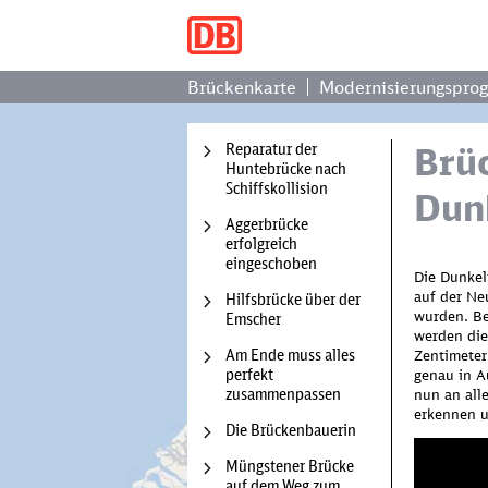
Brückenkarte
Modernisierungspro
Reparatur der
Brü
Huntebrücke nach
Schiffskollision
Dun
Aggerbrücke
erfolgreich
eingeschoben
Die Dunkel
auf der Ne
Hilfsbrücke über der
wurden. Be
Emscher
werden die
Am Ende muss alles
Zentimeter
perfekt
genau in A
zusammenpassen
nun an all
erkennen 
Die Brückenbauerin
Wir b
Müngstener Brücke
zu la
auf dem Weg zum