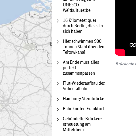
UNESCO
Weltkulturerbe
Diese Karte
der Karte w
16 Kilometer quer
übermitteln
durch Berlin, die es in
unserem
Da
sich haben
gesetzt.
Hier schwimmen 900
Tonnen Stahl über den
Teltowkanal
Am Ende muss alles
Brückenins
perfekt
zusammenpassen
Flut-Wiederaufbau der
Volmetalbahn
Hamburg: Sternbrücke
Bahnknoten Frankfurt
Gebündelte Brücken­
erneuerung am
Mittelrhein