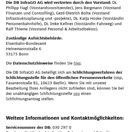
Die DB InfraGO AG wird vertreten durch den Vorstand:
Dr.
Philipp Nagl (Vorstandsvorsitzender), Jens Bergmann (Vorstand
Finanzen und Controlling), Gerd-Dietrich Bolte (Vorstand
Infrastrukturplanung und -projekte), Dr. Katja Hüske (Vorständin
Personenbahnhöfe), Dr. Imke Kellner (Vorständin Fahrweg) und
Wir benötigen Ihre Zustimmung,
Ralf Thieme (Vorstand Personal & Arbeitsdirektor).
um Google Maps zu laden!
Zuständige Aufsichtsbehörde:
Eisenbahn-Bundesamt
Diese Karte wird von einem Drittanbieter (Google Maps) zur
Heinemannstraße 6
Verfügung gestellt. Mit Aktivierung der Karte wird von Ihnen eine
53175 Bonn
Verbindung zu den Servern von Google hergestellt. Dabei
Die
Datenschutzhinweise
finden Sie
hier
.
übermitteln Sie personenbezogene Daten (mindestens Ihre IP-
Adresse) an Google. Mehr dazu in unserem
Datenschutzhinweisen
.
Die DB InfraGO AG beteiligt sich am
Schlichtungsverfahren der
Hierfür wird ein vom Betreiber der Seite verwaltetes Cookie
Schlichtungsstelle für den öffentlichen Personenverkehr
(söp,
gesetzt.
Fasanenstraße 81, 10623 Berlin). Wenn Sie mit unserer
Bearbeitung Ihres Anliegens nicht zufrieden sind, können Sie bei
der unabhängigen Schlichtungsstelle
söp
einen
Schlichtungsantrag stellen.
Weitere Informationen und Kontaktmöglichkeiten:
Servicenummer der DB:
030 297 0