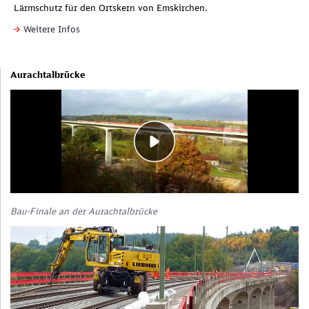
übermitteln Sie personenbezogene Daten (mindestens Ihre IP-
Lärmschutz für den Ortskern von Emskirchen.
Adresse) an Google. Mehr dazu in unserem
Datenschutzhinweisen
.
Weitere Infos
Hierfür wird ein vom Betreiber der Seite verwaltetes Cookie
gesetzt.
Aurachtalbrücke
Bau-Finale an der Aurachtalbrücke