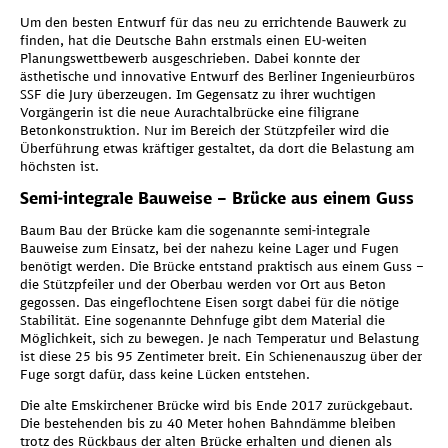
Um den besten Entwurf für das neu zu errichtende Bauwerk zu
finden, hat die Deutsche Bahn erstmals einen EU-weiten
Planungswettbewerb ausgeschrieben. Dabei konnte der
ästhetische und innovative Entwurf des Berliner Ingenieurbüros
SSF die Jury überzeugen. Im Gegensatz zu ihrer wuchtigen
Vorgängerin ist die neue Aurachtalbrücke eine filigrane
Betonkonstruktion. Nur im Bereich der Stützpfeiler wird die
Überführung etwas kräftiger gestaltet, da dort die Belastung am
höchsten ist.
Semi-integrale Bauweise – Brücke aus einem Guss
Baum Bau der Brücke kam die sogenannte semi-integrale
Bauweise zum Einsatz, bei der nahezu keine Lager und Fugen
benötigt werden. Die Brücke entstand praktisch aus einem Guss –
die Stützpfeiler und der Oberbau werden vor Ort aus Beton
gegossen. Das eingeflochtene Eisen sorgt dabei für die nötige
Wir benötigen Ihre Zustimmung,
Stabilität. Eine sogenannte Dehnfuge gibt dem Material die
Möglichkeit, sich zu bewegen. Je nach Temperatur und Belastung
um Google Maps zu laden!
ist diese 25 bis 95 Zentimeter breit. Ein Schienenauszug über der
Fuge sorgt dafür, dass keine Lücken entstehen.
Diese Karte wird von einem Drittanbieter (Google Maps) zur
Die alte Emskirchener Brücke wird bis Ende 2017 zurückgebaut.
Verfügung gestellt. Mit Aktivierung der Karte wird von Ihnen eine
Die bestehenden bis zu 40 Meter hohen Bahndämme bleiben
Verbindung zu den Servern von Google hergestellt. Dabei
trotz des Rückbaus der alten Brücke erhalten und dienen als