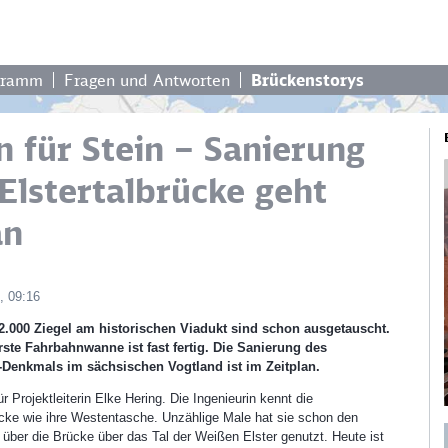
gramm
Fragen und Antworten
Brückenstorys
n für Stein – Sanierung
Elstertalbrücke geht
an
, 09:16
 2.000 Ziegel am historischen Viadukt sind schon ausgetauscht.
rste Fahrbahnwanne ist fast fertig. Die Sanierung des
Denkmals im sächsischen Vogtland ist im Zeitplan.
r Projektleiterin Elke Hering. Die Ingenieurin kennt die
enötigen Ihre Zustimmung, um Googl
ücke wie ihre Westentasche. Unzählige Male hat sie schon den
den!
ber die Brücke über das Tal der Weißen Elster genutzt. Heute ist