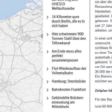
sie aber die
UNESCO
Restaurieru
Weltkulturerbe
Diese Karte
Handarbeit.
der Karte w
16 Kilometer quer
gearbeitet.
übermitteln
durch Berlin, die es in
gelassen. 
unserem
Da
sich haben
seit 17 Jah
gesetzt.
arbeiten, u
Hier schwimmen 900
Tonnen Stahl über den
In einer um
Teltowkanal
untersucht.
sichtbare R
Am Ende muss alles
zu einer Ti
perfekt
anderthalb 
zusammenpassen
gebrannt. S
vor Ort wer
Flut-Wiederaufbau der
36.000 der 
Volmetalbahn
Ein Mammutp
Hamburg: Sternbrücke
errichtet w
Bahnknoten Frankfurt
Zeitplan hä
Gebündelte Brücken­
Für das Bau
erneuerung am
Mittelrhein
rund 60 Mil