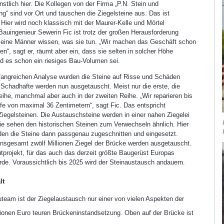
nstlich hier. Die Kollegen von der Firma „P.N. Stein und
ng“ sind vor Ort und tauschen die Ziegelsteine aus. Das ist
 wird von einem Drittanbieter (Google Maps) zur Verfügung gestellt. Mit 
 Hier wird noch klassisch mit der Maurer-Kelle und Mörtel
ird von Ihnen eine Verbindung zu den Servern von Google hergestellt. D
 Bauingenieur Sewerin Fic ist trotz der großen Herausforderung
 Sie personenbezogene Daten (mindestens Ihre IP-Adresse) an Google. M
Seine Männer wissen, was sie tun. „Wir machen das Geschäft schon
tenschutzhinweisen
. Hierfür wird ein vom Betreiber der Seite verwaltete
ren“, sagt er, räumt aber ein, dass sie selten in solcher Höhe
nd es schon ein riesiges Bau-Volumen sei.
fangreichen Analyse wurden die Steine auf Risse und Schäden
 Schadhafte werden nun ausgetauscht. Meist nur die erste, die
eihe, manchmal aber auch in der zweiten Reihe. „Wir reparieren bis
efe von maximal 36 Zentimetern“, sagt Fic. Das entspricht
Ziegelsteinen. Die Austauschsteine werden in einer nahen Ziegelei
ie sehen den historischen Steinen zum Verwechseln ähnlich. Hier
den die Steine dann passgenau zugeschnitten und eingesetzt.
insgesamt zwölf Millionen Ziegel der Brücke werden ausgetauscht.
rojekt, für das auch das derzeit größte Baugerüst Europas
urde. Voraussichtlich bis 2025 wird der Steinaustausch andauern.
lt
team ist der Ziegelaustausch nur einer von vielen Aspekten der
lionen Euro teuren Brückeninstandsetzung. Oben auf der Brücke ist