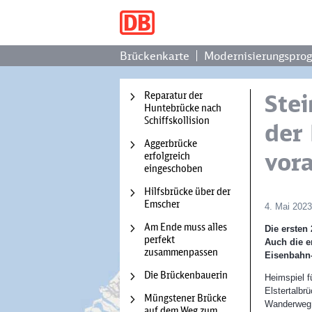
Brückenkarte
Modernisierungspro
Reparatur der
Stei
Huntebrücke nach
Schiffskollision
der 
Aggerbrücke
vor
erfolgreich
eingeschoben
Hilfsbrücke über der
Emscher
4. Mai 2023
Am Ende muss alles
Die ersten
perfekt
Auch die e
zusammenpassen
Eisenbahn-
Die Brückenbauerin
Heimspiel fü
Wir b
Elstertalbr
Müngstener Brücke
zu la
Wanderweg ü
auf dem Weg zum