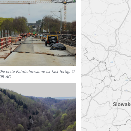
Aktivierung
abei
ehr dazu in
s Cookie
Die erste Fahrbahnwanne ist fast fertig. ©
DB AG