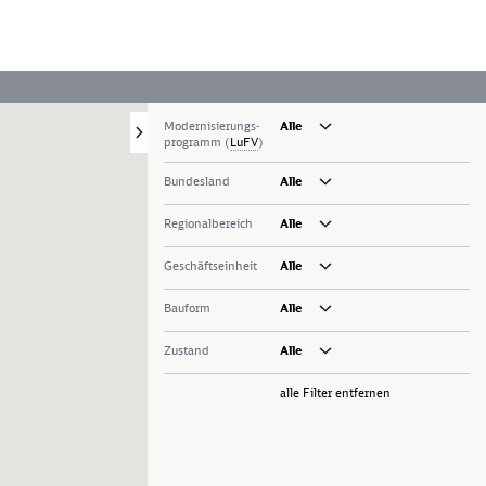
Modernisierungs­
Alle
programm (
LuFV
)
Bundesland
Alle
Regionalbereich
Alle
Geschäftseinheit
Alle
Bauform
Alle
Zustand
Alle
alle Filter entfernen