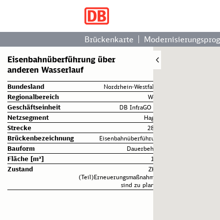
Brückenkarte
Modernisierungspro
Eisenbahnüberführung über
anderen Wasserlauf
Bundesland
Nordrhein-Westfalen
Regionalbereich
West
Geschäftseinheit
DB InfraGO AG
Netzsegment
Hagen
Strecke
2871
Brückenbezeichnung
Eisenbahnüberführung
Bauform
Dauerbehelf
Fläche [m²]
189
Zustand
ZK 4
(Teil)Erneuerungsmaßnahmen
sind zu planen